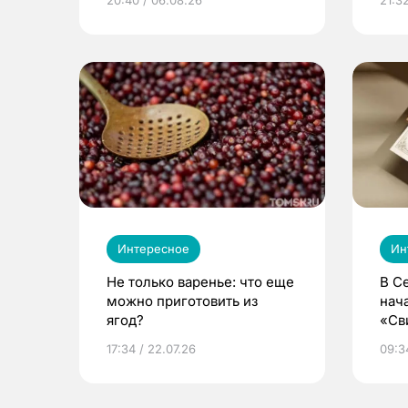
Интересное
Ин
Не только варенье: что еще
В С
можно приготовить из
нач
ягод?
«Св
жиз
17:34 / 22.07.26
09:34