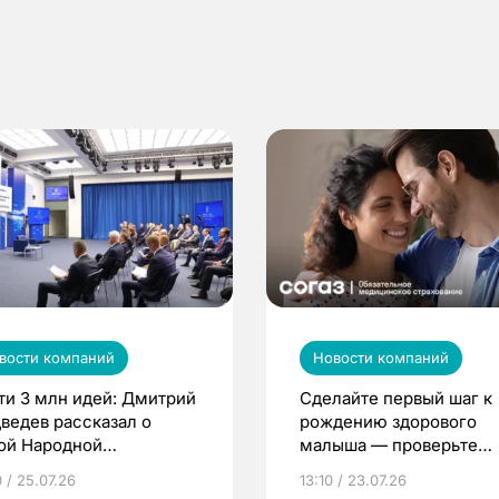
вости компаний
Новости компаний
ти 3 млн идей: Дмитрий
Сделайте первый шаг к
ведев рассказал о
рождению здорового
ой Народной
малыша — проверьте
грамме ЕР
репродуктивное здоров
 / 25.07.26
13:10 / 23.07.26
по ОМС!