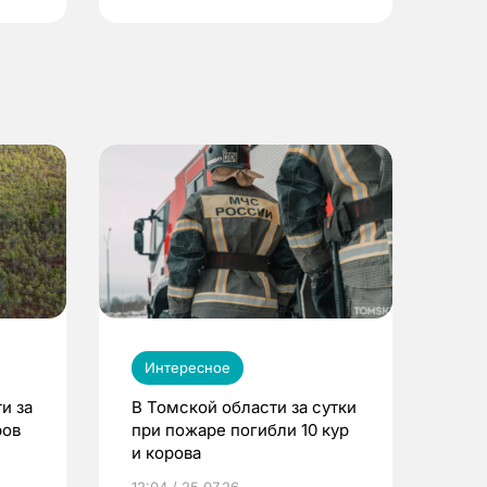
Интересное
и за
В Томской области за сутки
ров
при пожаре погибли 10 кур
и корова
12:04 / 25.07.26