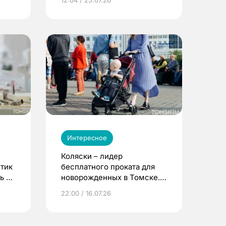
Интересное
Коляски – лидер
етик
бесплатного проката для
ь до
новорожденных в Томске.
Что еще берут родители?
22:00 / 16.07.26