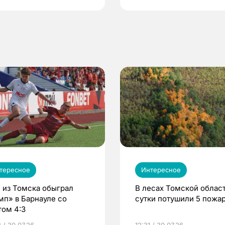
тересное
Интересное
 из Томска обыграл
В лесах Томской област
мп» в Барнауле со
сутки потушили 5 пожа
том 4:3
 / 30.07.26
12:31 / 30.07.26