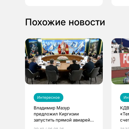
Похожие новости
Интересное
Ин
Владимир Мазур
КДВ
предложил Киргизии
«Те
запустить прямой авиарейс
сче
из Томска
20:40 / 06.08.26
21:32