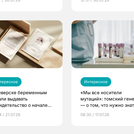
тересное
Интересное
еверске беременным
«Мы все носители
али выдавать
мутаций»: томский ген
идетельство о начале
— о том, что нужно знат
ни»
беременности
 / 21.07.26
08:30 / 17.07.26