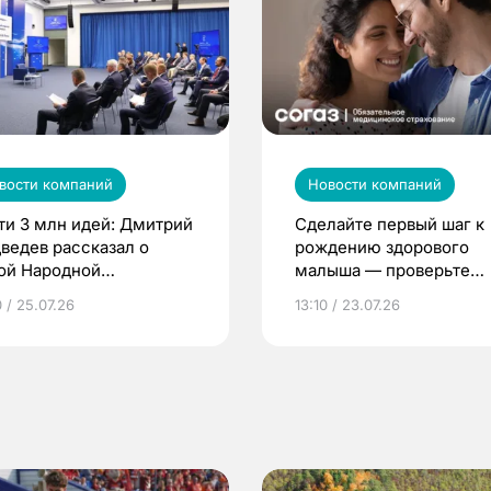
вости компаний
Новости компаний
ти 3 млн идей: Дмитрий
Сделайте первый шаг к
ведев рассказал о
рождению здорового
ой Народной
малыша — проверьте
грамме ЕР
репродуктивное здоров
 / 25.07.26
13:10 / 23.07.26
по ОМС!