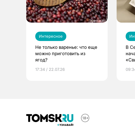
Интересное
Ин
Не только варенье: что еще
В С
можно приготовить из
нач
ягод?
«Св
жиз
17:34 / 22.07.26
09:34