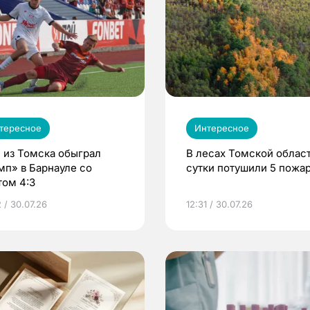
тересное
Интересное
 из Томска обыграл
В лесах Томской област
мп» в Барнауле со
сутки потушили 5 пожа
том 4:3
 / 30.07.26
12:31 / 30.07.26