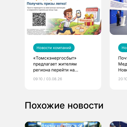
Новости компаний
Но
«Томскэнергосбыт»
Поч
предлагает жителям
Мед
региона перейти на
Нов
электронные квитанции и
про
09:10 / 03.08.26
20:10
выиграть призы
Похожие новости