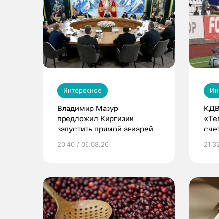
Интересное
Ин
Владимир Мазур
КДВ
предложил Киргизии
«Те
запустить прямой авиарейс
сче
из Томска
20:40 / 06.08.26
21:32