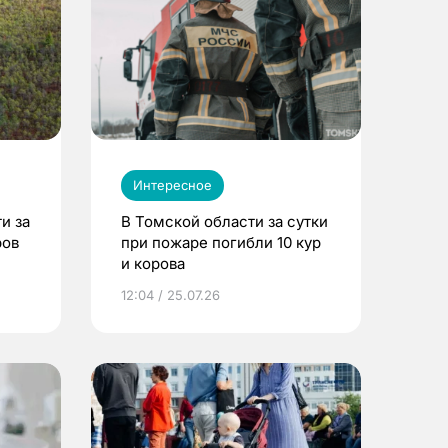
Интересное
и за
В Томской области за сутки
ров
при пожаре погибли 10 кур
и корова
12:04 / 25.07.26