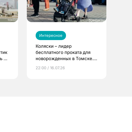
Интересное
Коляски – лидер
етик
бесплатного проката для
ь до
новорожденных в Томске.
Что еще берут родители?
22:00 / 16.07.26