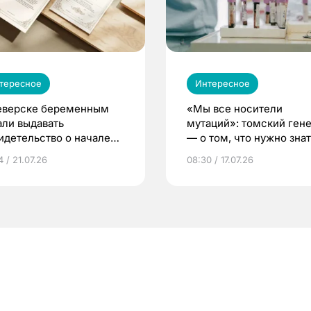
тересное
Интересное
еверске беременным
«Мы все носители
али выдавать
мутаций»: томский ген
идетельство о начале
— о том, что нужно знат
ни»
беременности
 / 21.07.26
08:30 / 17.07.26