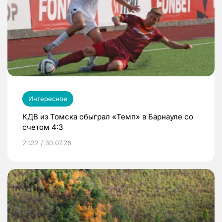
Интересное
КДВ из Томска обыграл «Темп» в Барнауле со
счетом 4:3
21:32 / 30.07.26