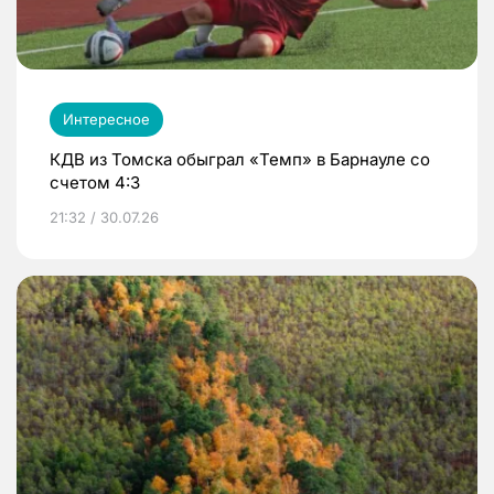
Интересное
КДВ из Томска обыграл «Темп» в Барнауле со
счетом 4:3
21:32 / 30.07.26