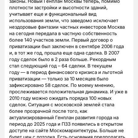
законы. Новый Генплан Москвы теперь, помимо
плотности застройки и высотности зданий,
учитывает еще и функциональный вид
использования земли, что заведомо исключает
нездоровые фантазии частных инвесторов Москва
на сегодня передала в частную собственность
более 140 участков земли. Первый договор о
приватизации был заключен в сентябре 2006 года
и, в тот же год, прошла еще одна сделка. В 2007
году сделок было в 2 раза больше. Рекордным
стал следующий год – 64 сделки. В текущем
году — в период финансового кризиса и льготной
приватизации — только за 10 месяцев было
зафиксировано 58 сделок. По моему мнению,
прослеживается положительная динамика. И уже в
2010 году можно ожидать порядка 100 новых
сделок. Ситуация с московской землей стала
более прозрачной после того, как
актуализированный Генплан развития города на
период до 2025 года и ПЗЗ появились в открытом
доступе на сайте Москомархитектуры. Больше не
будет цен с потолка. Есть основания предполагать,