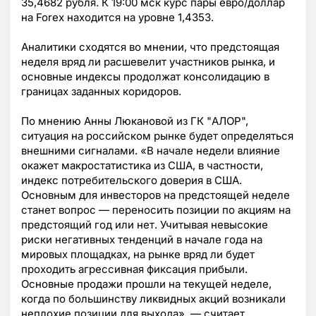
35,4682 рубля. К 19:00 мск курс пары евро/доллар
на Forex находится на уровне 1,4353.
Аналитики сходятся во мнении, что предстоящая
неделя вряд ли расшевелит участников рынка, и
основные индексы продолжат консолидацию в
границах заданных коридоров.
По мнению Анны Люкановой из ГК "АЛОР",
ситуация на российском рынке будет определяться
внешними сигналами. «В начале недели влияние
окажет макростатистика из США, в частности,
индекс потребительского доверия в США.
Основным для инвесторов на предстоящей неделе
станет вопрос — переносить позиции по акциям на
предстоящий год или нет. Учитывая невысокие
риски негативных тенденций в начале года на
мировых площадках, на рынке вряд ли будет
проходить агрессивная фиксация прибыли.
Основные продажи прошли на текущей неделе,
когда по большинству ликвидных акций возникали
неплохие позиции для выхода», — считает