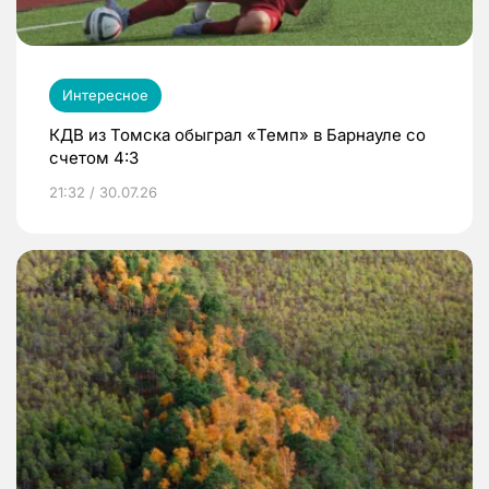
Интересное
КДВ из Томска обыграл «Темп» в Барнауле со
счетом 4:3
21:32 / 30.07.26