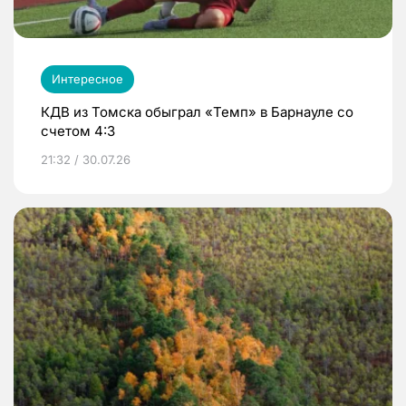
Интересное
КДВ из Томска обыграл «Темп» в Барнауле со
счетом 4:3
21:32 / 30.07.26