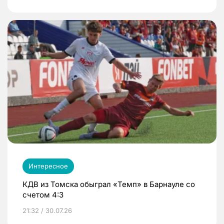
Интересное
КДВ из Томска обыграл «Темп» в Барнауле со
счетом 4:3
21:32 / 30.07.26