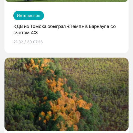
Интересное
КДВ из Томска обыграл «Темп» в Барнауле со
счетом 4:3
21:32 / 30.07.26