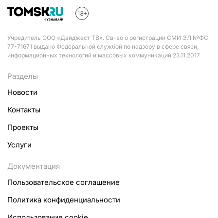
Учредитель ООО «Дайджест ТВ». Св-во о регистрации СМИ ЭЛ №ФС
77-71671 выдано Федеральной службой по надзору в сфере связи,
информационных технологий и массовых коммуникаций 23.11.2017
Разделы
Новости
Контакты
Проекты
Услуги
Документация
Пользовательское соглашение
Политика конфиденциальности
Использование cookie