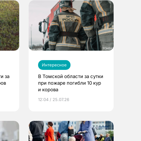
Интересное
и за
В Томской области за сутки
ров
при пожаре погибли 10 кур
и корова
12:04 / 25.07.26