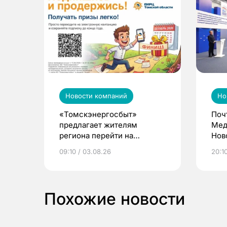
Новости компаний
Но
«Томскэнергосбыт»
Поч
предлагает жителям
Мед
региона перейти на
Нов
электронные квитанции и
про
09:10 / 03.08.26
20:10
выиграть призы
Похожие новости