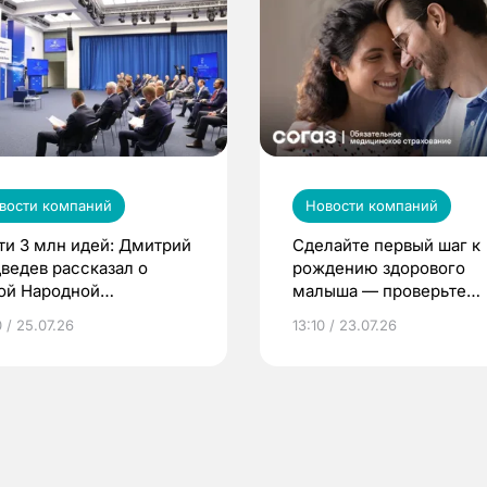
вости компаний
Новости компаний
ти 3 млн идей: Дмитрий
Сделайте первый шаг к
ведев рассказал о
рождению здорового
ой Народной
малыша — проверьте
грамме ЕР
репродуктивное здоров
 / 25.07.26
13:10 / 23.07.26
по ОМС!