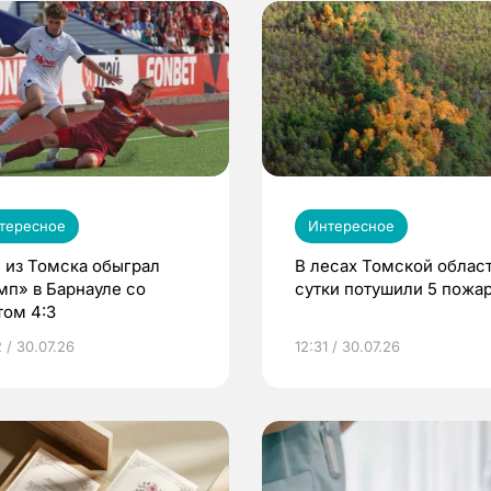
тересное
Интересное
 из Томска обыграл
В лесах Томской област
мп» в Барнауле со
сутки потушили 5 пожа
том 4:3
 / 30.07.26
12:31 / 30.07.26