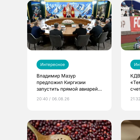
Интересное
Ин
Владимир Мазур
КДВ
предложил Киргизии
«Те
запустить прямой авиарейс
сче
из Томска
20:40 / 06.08.26
21:32