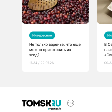
Интересное
Ин
Не только варенье: что еще
В С
можно приготовить из
нач
ягод?
«Св
жиз
17:34 / 22.07.26
09:34