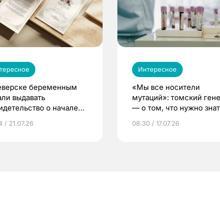
тересное
Интересное
еверске беременным
«Мы все носители
али выдавать
мутаций»: томский ген
идетельство о начале
— о том, что нужно знат
ни»
беременности
 / 21.07.26
08:30 / 17.07.26