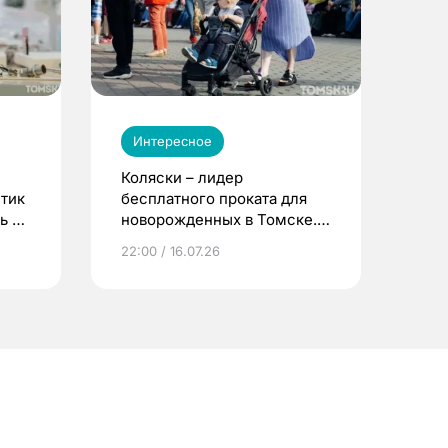
Интересное
Коляски – лидер
етик
бесплатного проката для
ь до
новорожденных в Томске.
Что еще берут родители?
22:00 / 16.07.26