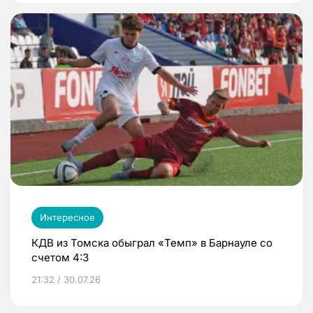
Интересное
КДВ из Томска обыграл «Темп» в Барнауле со
счетом 4:3
21:32 / 30.07.26