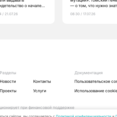
али выдавать
мутаций»: томский ген
идетельство о начале
— о том, что нужно знат
ни»
беременности
 / 21.07.26
08:30 / 17.07.26
Разделы
Документация
Новости
Контакты
Пользовательское со
Проекты
Услуги
Использование cooki
кционирует при финансовой поддержке
ссовых коммуникаций Российской Федерации.
аться сайтом, вы соглашаетесь с
Политикой конфиденциальности
и