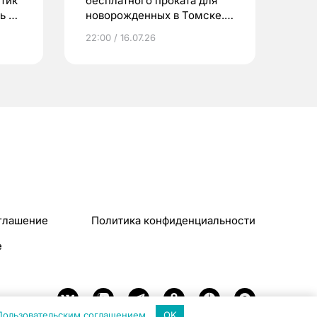
етик
бесплатного проката для
ь до
новорожденных в Томске.
Что еще берут родители?
22:00 / 16.07.26
глашение
Политика конфиденциальности
e
Пользовательским соглашением
.
OK