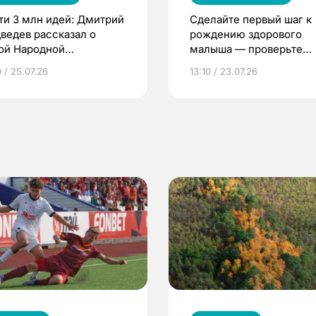
ти 3 млн идей: Дмитрий
Сделайте первый шаг к
ведев рассказал о
рождению здорового
ой Народной
малыша — проверьте
грамме ЕР
репродуктивное здоров
 / 25.07.26
13:10 / 23.07.26
по ОМС!