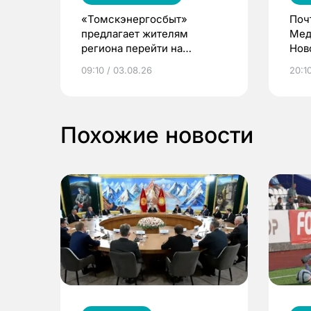
«Томскэнергосбыт»
Поч
предлагает жителям
Мед
региона перейти на
Нов
электронные квитанции и
про
09:10 / 03.08.26
20:10
выиграть призы
Похожие новости