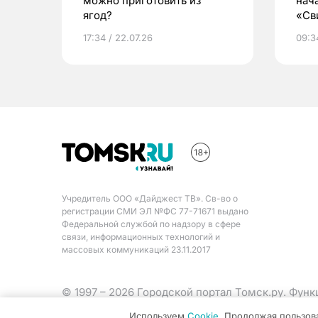
можно приготовить из
нач
ягод?
«Св
жиз
17:34 / 22.07.26
09:34
Учредитель ООО «Дайджест ТВ». Св-во о
регистрации СМИ ЭЛ №ФС 77-71671 выдано
Федеральной службой по надзору в сфере
связи, информационных технологий и
массовых коммуникаций 23.11.2017
© 1997 – 2026 Городской портал Томск.ру. Фун
Министерства цифрового развития, связи и ма
Используем
Cookie
. Продолжая пользов