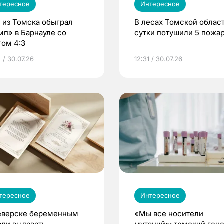
тересное
Интересное
 из Томска обыграл
В лесах Томской област
мп» в Барнауле со
сутки потушили 5 пожа
том 4:3
 / 30.07.26
12:31 / 30.07.26
тересное
Интересное
еверске беременным
«Мы все носители