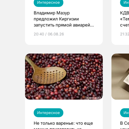
Интересное
Ин
Владимир Мазур
КДВ
предложил Киргизии
«Те
запустить прямой авиарейс
сче
из Томска
20:40 / 06.08.26
21:32
Интересное
Ин
Не только варенье: что еще
В С