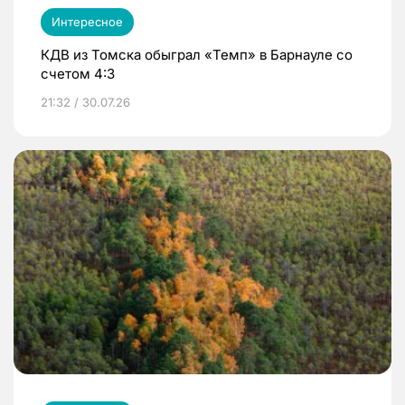
Интересное
КДВ из Томска обыграл «Темп» в Барнауле со
счетом 4:3
21:32 / 30.07.26