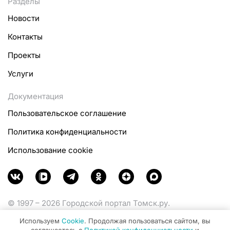
Разделы
Новости
Контакты
Проекты
Услуги
Документация
Пользовательское соглашение
Политика конфиденциальности
Использование cookie
© 1997 – 2026 Городской портал Томск.ру.
Функционирует при финансовой поддержке
Используем
Cookie
. Продолжая пользоваться сайтом, вы
Министерства цифрового развития, связи и массовых
соглашаетесь с
Политикой конфиденциальности
и