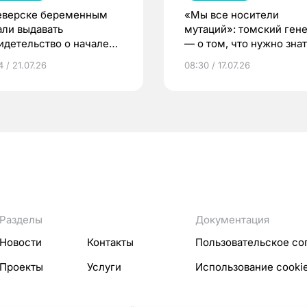
еверске беременным
«Мы все носители
али выдавать
мутаций»: томский ген
идетельство о начале
— о том, что нужно знат
ни»
беременности
 / 21.07.26
08:30 / 17.07.26
Разделы
Документация
Новости
Контакты
Пользовательское со
Проекты
Услуги
Использование cooki