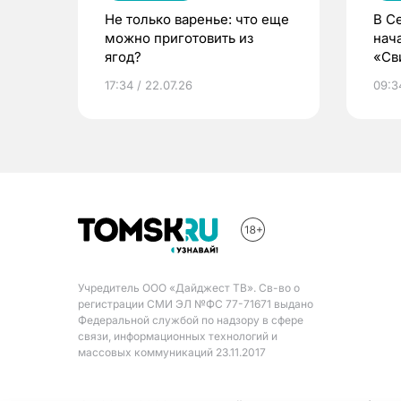
Не только варенье: что еще
В С
можно приготовить из
нач
ягод?
«Св
жиз
17:34 / 22.07.26
09:34
Учредитель ООО «Дайджест ТВ». Св-во о
регистрации СМИ ЭЛ №ФС 77-71671 выдано
Федеральной службой по надзору в сфере
связи, информационных технологий и
массовых коммуникаций 23.11.2017