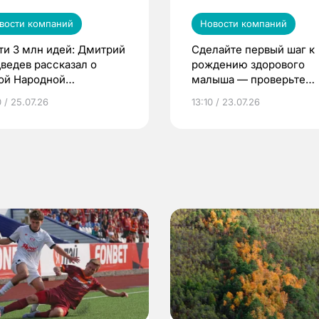
вости компаний
Новости компаний
ти 3 млн идей: Дмитрий
Сделайте первый шаг к
ведев рассказал о
рождению здорового
ой Народной
малыша — проверьте
грамме ЕР
репродуктивное здоров
 / 25.07.26
13:10 / 23.07.26
по ОМС!