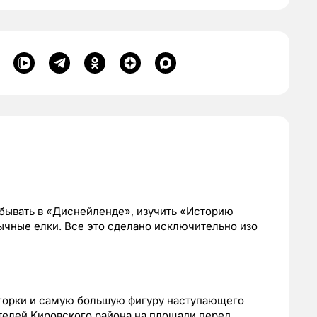
обывать в «Диснейленде», изучить «Историю
ычные елки. Все это сделано исключительно изо
горки и самую большую фигуру наступающего
ителей Кировского района на площади перед