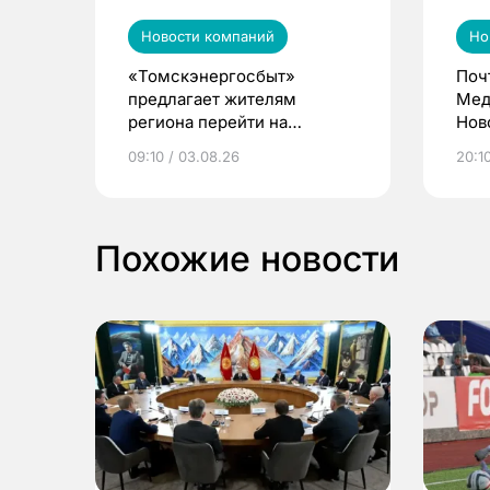
Новости компаний
Но
«Томскэнергосбыт»
Поч
предлагает жителям
Мед
региона перейти на
Нов
электронные квитанции и
про
09:10 / 03.08.26
20:10
выиграть призы
Похожие новости