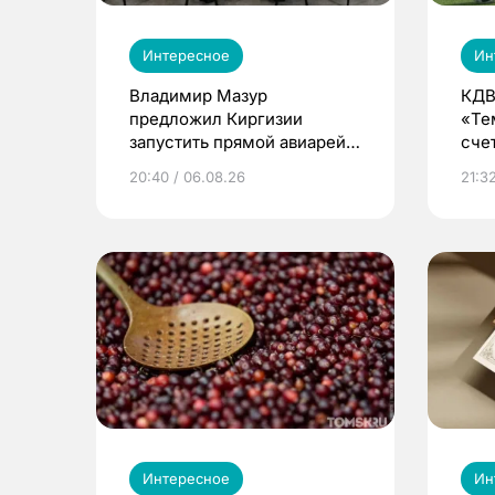
Интересное
Ин
Владимир Мазур
КДВ
предложил Киргизии
«Те
запустить прямой авиарейс
сче
из Томска
20:40 / 06.08.26
21:32
Интересное
Ин