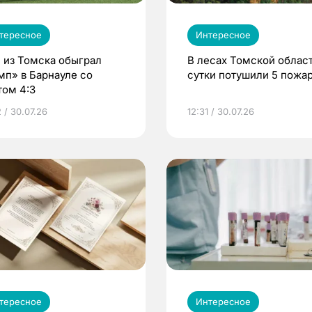
тересное
Интересное
 из Томска обыграл
В лесах Томской област
мп» в Барнауле со
сутки потушили 5 пожа
том 4:3
 / 30.07.26
12:31 / 30.07.26
тересное
Интересное