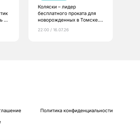
Коляски – лидер
етик
бесплатного проката для
ь до
новорожденных в Томске.
Что еще берут родители?
22:00 / 16.07.26
глашение
Политика конфиденциальности
e