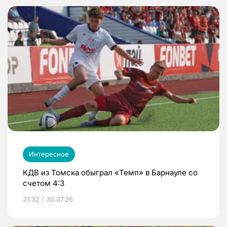
Интересное
КДВ из Томска обыграл «Темп» в Барнауле со
счетом 4:3
21:32 / 30.07.26