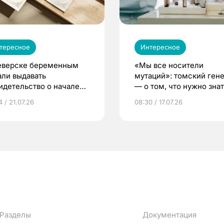
тересное
Интересное
еверске беременным
«Мы все носители
али выдавать
мутаций»: томский ген
идетельство о начале
— о том, что нужно знат
ни»
беременности
 / 21.07.26
08:30 / 17.07.26
Разделы
Документация