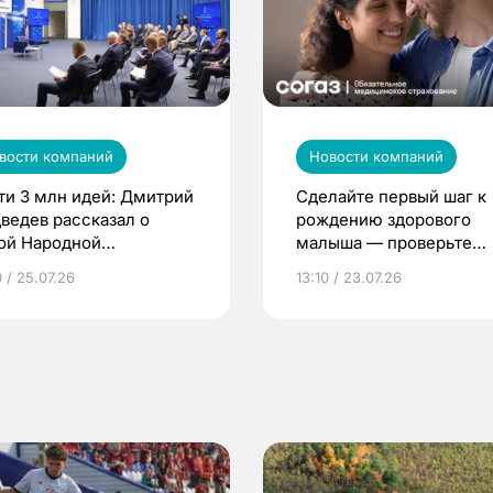
вости компаний
Новости компаний
ти 3 млн идей: Дмитрий
Сделайте первый шаг к
ведев рассказал о
рождению здорового
ой Народной
малыша — проверьте
грамме ЕР
репродуктивное здоров
 / 25.07.26
13:10 / 23.07.26
по ОМС!