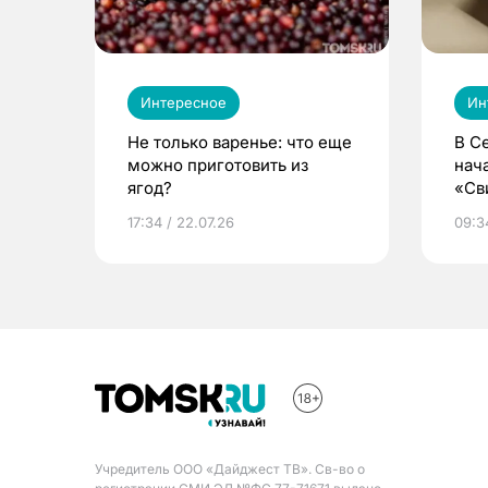
Интересное
Ин
Не только варенье: что еще
В С
можно приготовить из
нач
ягод?
«Св
жиз
17:34 / 22.07.26
09:34
Учредитель ООО «Дайджест ТВ». Св-во о