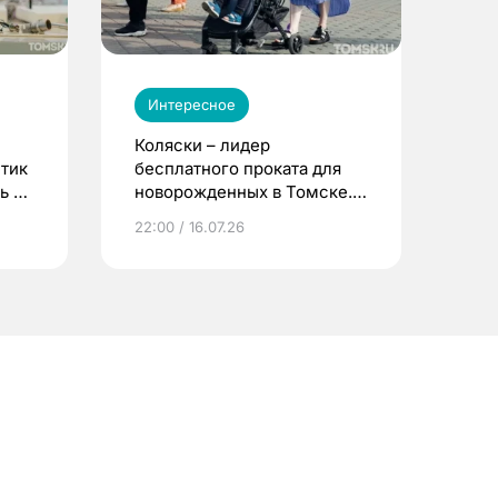
Интересное
Коляски – лидер
етик
бесплатного проката для
ь до
новорожденных в Томске.
Что еще берут родители?
22:00 / 16.07.26