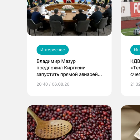
Интересное
Ин
Владимир Мазур
КДВ
предложил Киргизии
«Те
запустить прямой авиарейс
сче
из Томска
20:40 / 06.08.26
21:32