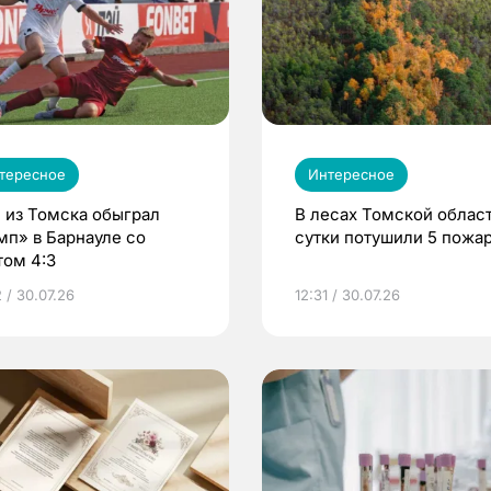
тересное
Интересное
 из Томска обыграл
В лесах Томской област
мп» в Барнауле со
сутки потушили 5 пожа
том 4:3
 / 30.07.26
12:31 / 30.07.26