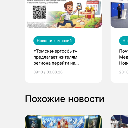
Новости компаний
Но
«Томскэнергосбыт»
Поч
предлагает жителям
Мед
региона перейти на
Нов
электронные квитанции и
про
09:10 / 03.08.26
20:10
выиграть призы
Похожие новости