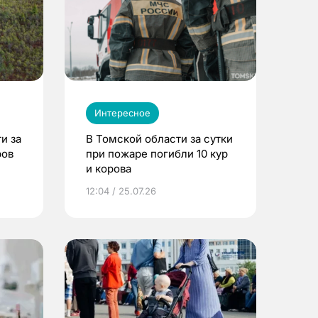
Интересное
и за
В Томской области за сутки
ров
при пожаре погибли 10 кур
и корова
12:04 / 25.07.26