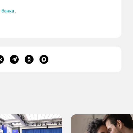
 банка
.