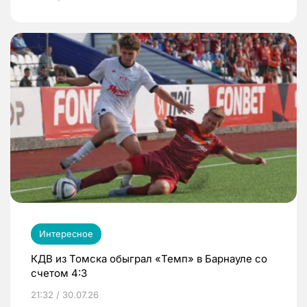
Интересное
КДВ из Томска обыграл «Темп» в Барнауле со
счетом 4:3
21:32 / 30.07.26