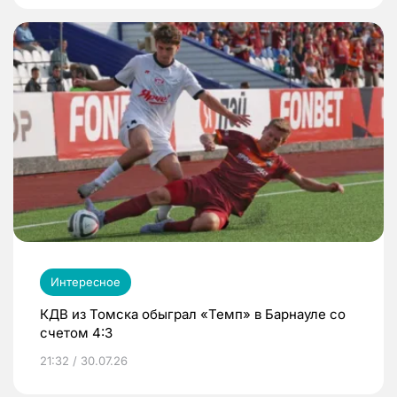
Интересное
КДВ из Томска обыграл «Темп» в Барнауле со
счетом 4:3
21:32 / 30.07.26