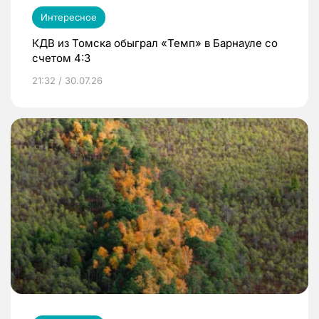
Интересное
КДВ из Томска обыграл «Темп» в Барнауле со
счетом 4:3
21:32 / 30.07.26