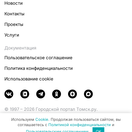
Новости
Контакты
Проекты
Услуги
Документация
Пользовательское соглашение
Политика конфиденциальности
Использование cookie
© 1997 – 2026 Городской портал Томск.ру.
Функционирует при финансовой поддержке
Используем
Cookie
. Продолжая пользоваться сайтом, вы
Министерства цифрового развития, связи и массовых
соглашаетесь с
Политикой конфиденциальности
и
коммуникаций Российской Федерации.
Пользовательским соглашением
.
OK