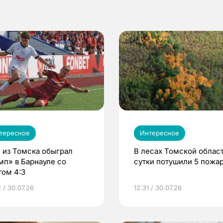
тересное
Интересное
 из Томска обыграл
В лесах Томской област
мп» в Барнауле со
сутки потушили 5 пожа
том 4:3
 / 30.07.26
12:31 / 30.07.26