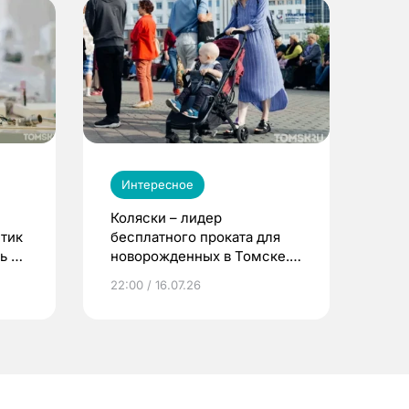
Интересное
Коляски – лидер
етик
бесплатного проката для
ь до
новорожденных в Томске.
Что еще берут родители?
22:00 / 16.07.26