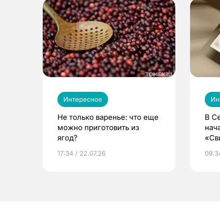
Интересное
Ин
Не только варенье: что еще
В С
можно приготовить из
нач
ягод?
«Св
жиз
17:34 / 22.07.26
09:34