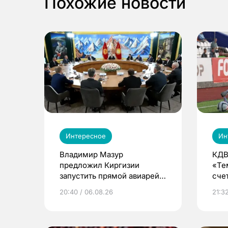
Похожие новости
Интересное
Ин
Владимир Мазур
КДВ
предложил Киргизии
«Те
запустить прямой авиарейс
сче
из Томска
20:40 / 06.08.26
21:32