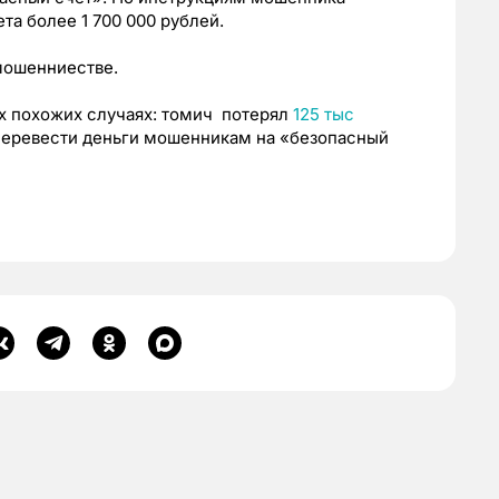
та более 1 700 000 рублей.
мошенниестве.
х похожих случаях: томич потерял
125 тыс
 перевести деньги мошенникам на «безопасный