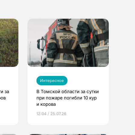
Интересное
и за
В Томской области за сутки
ров
при пожаре погибли 10 кур
и корова
12:04 / 25.07.26