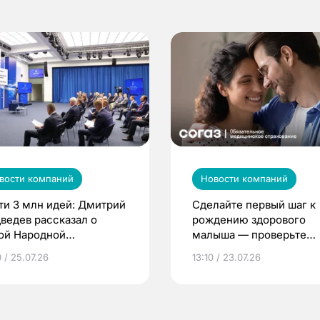
вости компаний
Новости компаний
ти 3 млн идей: Дмитрий
Сделайте первый шаг к
ведев рассказал о
рождению здорового
ой Народной
малыша — проверьте
грамме ЕР
репродуктивное здоров
 / 25.07.26
13:10 / 23.07.26
по ОМС!