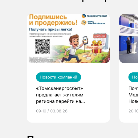
Новости компаний
Но
«Томскэнергосбыт»
Поч
предлагает жителям
Мед
региона перейти на
Нов
электронные квитанции и
про
09:10 / 03.08.26
20:10
выиграть призы