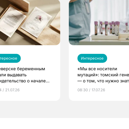
тересное
Интересное
еверске беременным
«Мы все носители
али выдавать
мутаций»: томский ген
идетельство о начале
— о том, что нужно знат
ни»
беременности
 / 21.07.26
08:30 / 17.07.26