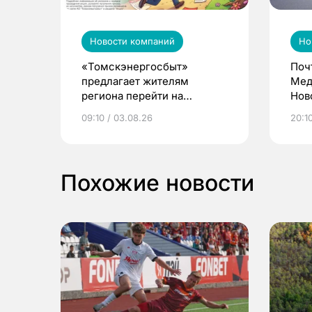
Новости компаний
Но
«Томскэнергосбыт»
Поч
предлагает жителям
Мед
региона перейти на
Нов
электронные квитанции и
про
09:10 / 03.08.26
20:10
выиграть призы
Похожие новости