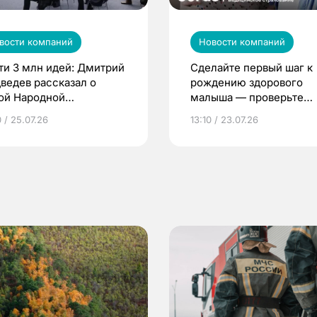
вости компаний
Новости компаний
ти 3 млн идей: Дмитрий
Сделайте первый шаг к
ведев рассказал о
рождению здорового
ой Народной
малыша — проверьте
грамме ЕР
репродуктивное здоров
 / 25.07.26
13:10 / 23.07.26
по ОМС!