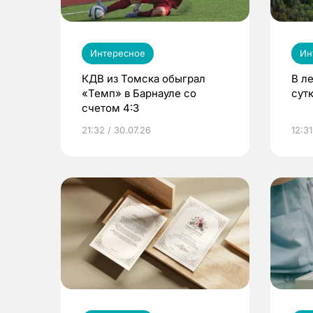
Интересное
Ин
КДВ из Томска обыграл
В л
«Темп» в Барнауле со
сут
счетом 4:3
21:32 / 30.07.26
12:31