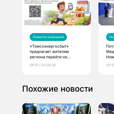
Новости компаний
Но
«Томскэнергосбыт»
Поч
предлагает жителям
Мед
региона перейти на
Нов
электронные квитанции и
про
09:10 / 03.08.26
20:10
выиграть призы
Похожие новости