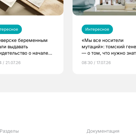
тересное
Интересное
еверске беременным
«Мы все носители
али выдавать
мутаций»: томский ген
идетельство о начале
— о том, что нужно знат
ни»
беременности
 / 21.07.26
08:30 / 17.07.26
Разделы
Документация