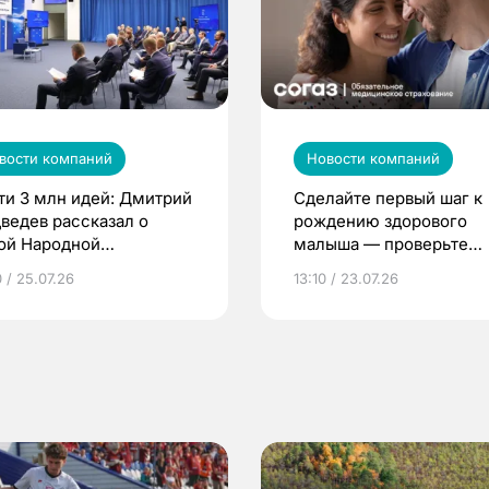
вости компаний
Новости компаний
ти 3 млн идей: Дмитрий
Сделайте первый шаг к
ведев рассказал о
рождению здорового
ой Народной
малыша — проверьте
грамме ЕР
репродуктивное здоров
 / 25.07.26
13:10 / 23.07.26
по ОМС!