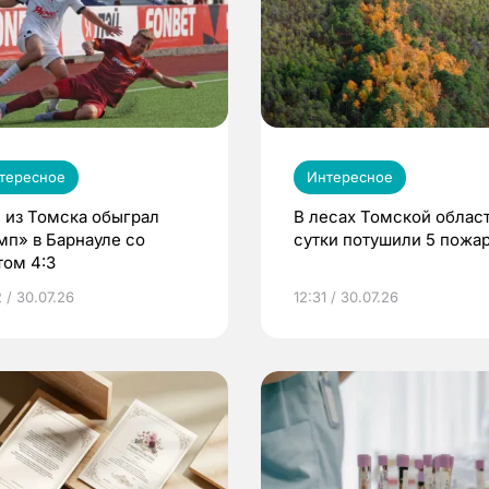
тересное
Интересное
 из Томска обыграл
В лесах Томской област
мп» в Барнауле со
сутки потушили 5 пожа
том 4:3
 / 30.07.26
12:31 / 30.07.26