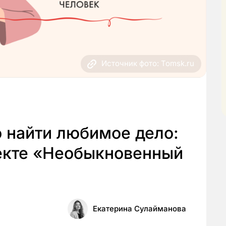
Источник фото: Tomsk.ru
о найти любимое дело:
екте «Необыкновенный
Екатерина Сулайманова