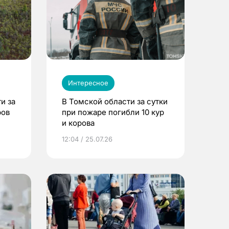
Интересное
и за
В Томской области за сутки
ров
при пожаре погибли 10 кур
и корова
12:04 / 25.07.26