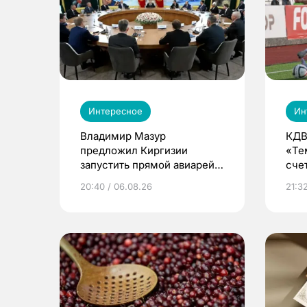
Интересное
Ин
Владимир Мазур
КДВ
предложил Киргизии
«Те
запустить прямой авиарейс
сче
из Томска
20:40 / 06.08.26
21:32