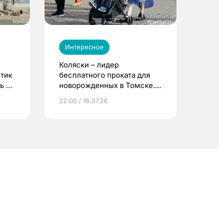
Интересное
Коляски – лидер
етик
бесплатного проката для
ь до
новорожденных в Томске.
Что еще берут родители?
22:00 / 16.07.26