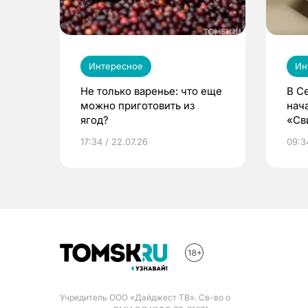
Интересное
Ин
Не только варенье: что еще
В С
можно приготовить из
нач
ягод?
«Св
жиз
17:34 / 22.07.26
09:34
Учредитель ООО «Дайджест ТВ». Св-во о