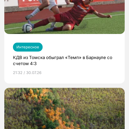
Интересное
КДВ из Томска обыграл «Темп» в Барнауле со
счетом 4:3
21:32 / 30.07.26