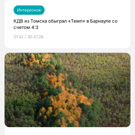
Интересное
КДВ из Томска обыграл «Темп» в Барнауле со
счетом 4:3
21:32 / 30.07.26