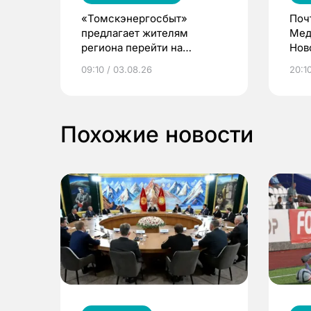
«Томскэнергосбыт»
Поч
предлагает жителям
Мед
региона перейти на
Нов
электронные квитанции и
про
09:10 / 03.08.26
20:10
выиграть призы
Похожие новости