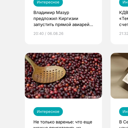
Интересное
Ин
Владимир Мазур
КДВ
предложил Киргизии
«Те
запустить прямой авиарейс
сче
из Томска
20:40 / 06.08.26
21:32
Интересное
Ин
Не только варенье: что еще
В С
можно приготовить из
нач