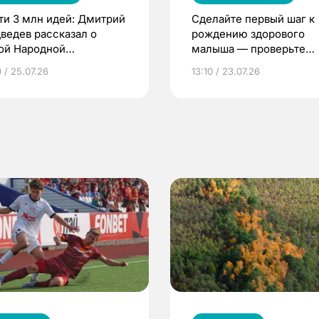
ти 3 млн идей: Дмитрий
Сделайте первый шаг к
ведев рассказал о
рождению здорового
ой Народной
малыша — проверьте
грамме ЕР
репродуктивное здоров
 / 25.07.26
13:10 / 23.07.26
по ОМС!