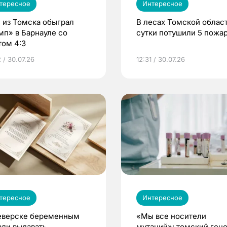
тересное
Интересное
 из Томска обыграл
В лесах Томской област
мп» в Барнауле со
сутки потушили 5 пожа
том 4:3
 / 30.07.26
12:31 / 30.07.26
тересное
Интересное
еверске беременным
«Мы все носители
али выдавать
мутаций»: томский ген