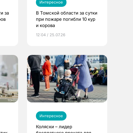
Интересное
и за
В Томской области за сутки
ров
при пожаре погибли 10 кур
и корова
12:04 / 25.07.26
Интересное
Коляски – лидер
етик
бесплатного проката для