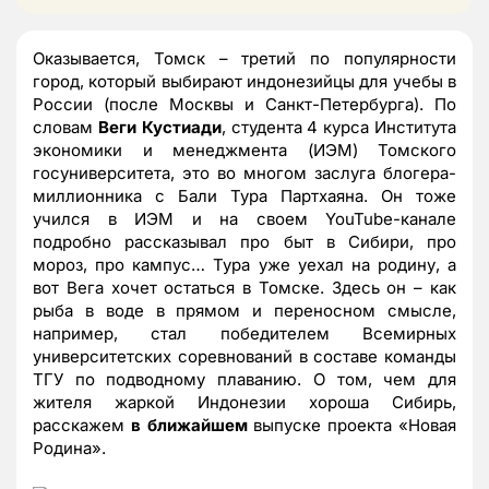
Оказывается, Томск – третий по популярности
город, который выбирают индонезийцы для учебы в
России (после Москвы и Санкт-Петербурга). По
словам
Веги Кустиади
, студента 4 курса Института
экономики и менеджмента (ИЭМ) Томского
госуниверситета, это во многом заслуга блогера-
миллионника с Бали Тура Партхаяна. Он тоже
учился в ИЭМ и на своем YouTube-канале
подробно рассказывал про быт в Сибири, про
мороз, про кампус… Тура уже уехал на родину, а
вот Вега хочет остаться в Томске. Здесь он – как
рыба в воде в прямом и переносном смысле,
например, стал победителем Всемирных
университетских соревнований в составе команды
ТГУ по подводному плаванию. О том, чем для
жителя жаркой Индонезии хороша Сибирь,
расскажем
в ближайшем
выпуске проекта «Новая
Родина».