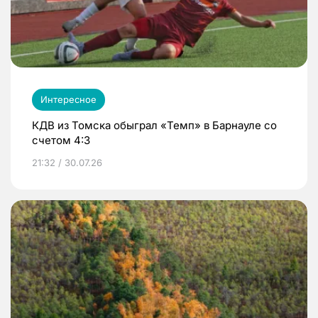
Интересное
КДВ из Томска обыграл «Темп» в Барнауле со
счетом 4:3
21:32 / 30.07.26