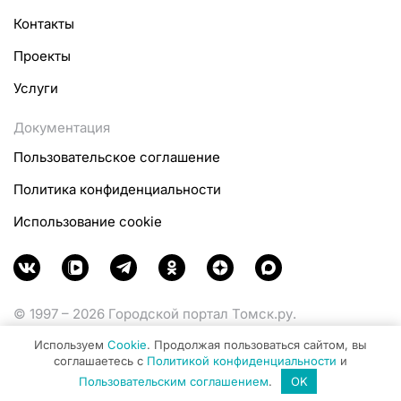
Контакты
Проекты
Услуги
Документация
Пользовательское соглашение
Политика конфиденциальности
Использование cookie
© 1997 – 2026 Городской портал Томск.ру.
Функционирует при финансовой поддержке
Используем
Cookie
. Продолжая пользоваться сайтом, вы
Министерства цифрового развития, связи и массовых
соглашаетесь с
Политикой конфиденциальности
и
коммуникаций Российской Федерации.
Пользовательским соглашением
.
OK