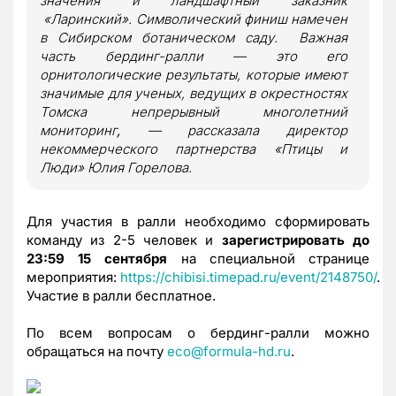
значения и ландшафтный заказник
«Ларинский». Символический финиш намечен
в Сибирском ботаническом саду. Важная
часть бердинг-ралли — это его
орнитологические результаты, которые имеют
значимые для ученых, ведущих в окрестностях
Томска непрерывный многолетний
мониторинг
,
—
рассказала директор
некоммерческого партнерства «Птицы и
Люди» Юлия Горелова.
Для участия в ралли необходимо сформировать
команду из 2-5 человек и
зарегистрировать до
23:59 15 сентября
на специальной странице
мероприятия:
https://chibisi.timepad.ru/event/2148750/
.
Участие в ралли бесплатное.
По всем вопросам о бердинг-ралли можно
обращаться на почту
eco@formula-hd.ru
.