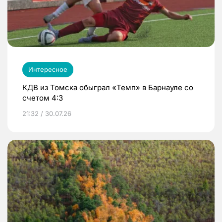
Интересное
КДВ из Томска обыграл «Темп» в Барнауле со
счетом 4:3
21:32 / 30.07.26