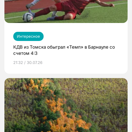
Интересное
КДВ из Томска обыграл «Темп» в Барнауле со
счетом 4:3
21:32 / 30.07.26