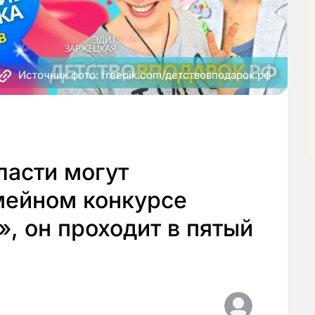
Источник фото: freepik.com/детствовподарок.рф
ласти могут
мейном конкурсе
», он проходит в пятый