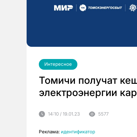
Интересное
Томичи получат кеш
электроэнергии ка
14:10 / 19.01.23
5577
Реклама:
идентификатор