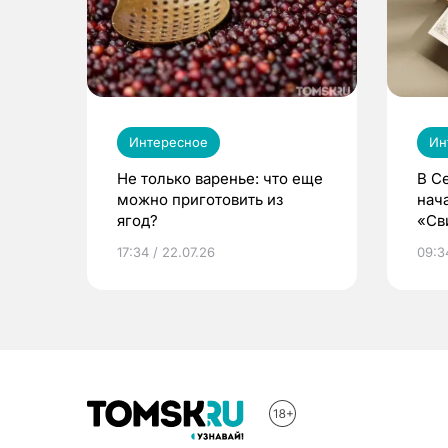
Интересное
Ин
Не только варенье: что еще
В С
можно приготовить из
нач
ягод?
«Св
жиз
17:34 / 22.07.26
09:34