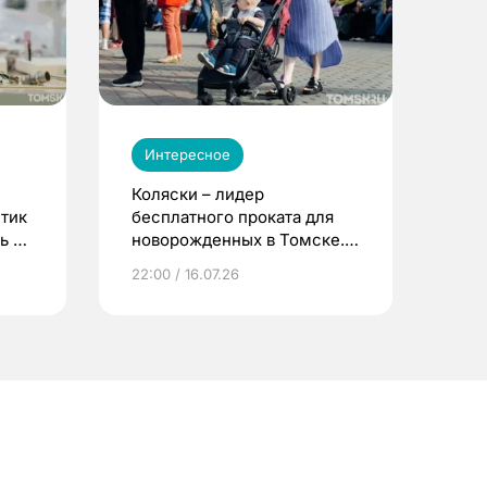
Интересное
Коляски – лидер
етик
бесплатного проката для
ь до
новорожденных в Томске.
Что еще берут родители?
22:00 / 16.07.26