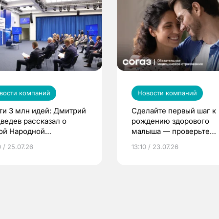
вости компаний
Новости компаний
ти 3 млн идей: Дмитрий
Сделайте первый шаг к
ведев рассказал о
рождению здорового
ой Народной
малыша — проверьте
грамме ЕР
репродуктивное здоров
 / 25.07.26
13:10 / 23.07.26
по ОМС!