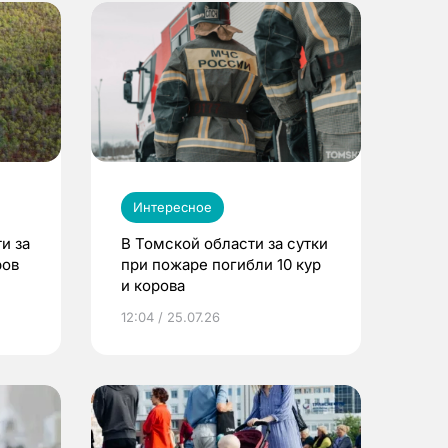
Интересное
и за
В Томской области за сутки
ров
при пожаре погибли 10 кур
и корова
12:04 / 25.07.26