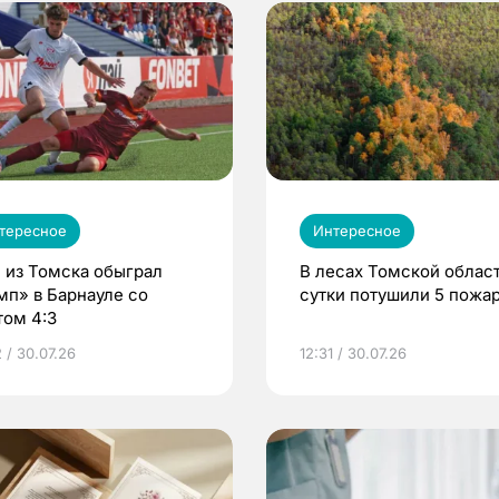
тересное
Интересное
 из Томска обыграл
В лесах Томской област
мп» в Барнауле со
сутки потушили 5 пожа
том 4:3
 / 30.07.26
12:31 / 30.07.26