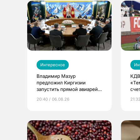
Интересное
Ин
Владимир Мазур
КДВ
предложил Киргизии
«Те
запустить прямой авиарейс
сче
из Томска
20:40 / 06.08.26
21:32