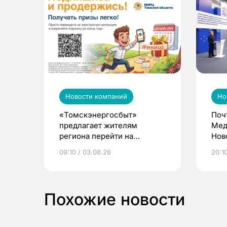
Новости компаний
Но
«Томскэнергосбыт»
Поч
предлагает жителям
Мед
региона перейти на
Нов
электронные квитанции и
про
09:10 / 03.08.26
20:10
выиграть призы
Похожие новости