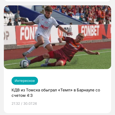
Интересное
КДВ из Томска обыграл «Темп» в Барнауле со
счетом 4:3
21:32 / 30.07.26