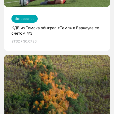
Интересное
КДВ из Томска обыграл «Темп» в Барнауле со
счетом 4:3
21:32 / 30.07.26