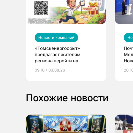
Новости компаний
Но
«Томскэнергосбыт»
Поч
предлагает жителям
Мед
региона перейти на
Нов
электронные квитанции и
про
09:10 / 03.08.26
20:10
выиграть призы
Похожие новости