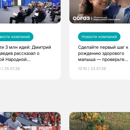
вости компаний
Новости компаний
ти 3 млн идей: Дмитрий
Сделайте первый шаг к
ведев рассказал о
рождению здорового
ой Народной
малыша — проверьте
грамме ЕР
репродуктивное здоров
 / 25.07.26
13:10 / 23.07.26
по ОМС!