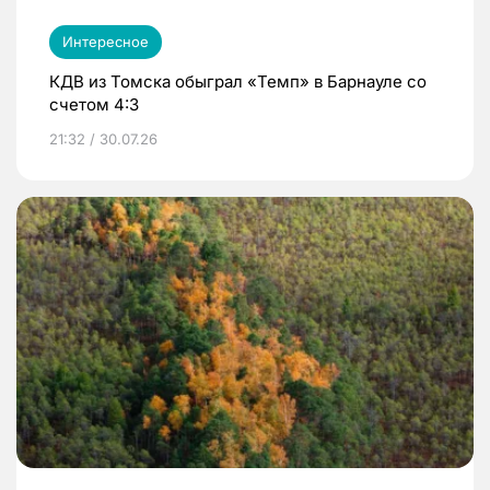
Интересное
КДВ из Томска обыграл «Темп» в Барнауле со
счетом 4:3
21:32 / 30.07.26