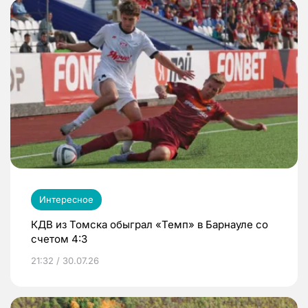
Интересное
КДВ из Томска обыграл «Темп» в Барнауле со
счетом 4:3
21:32 / 30.07.26