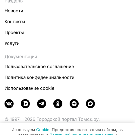
Разделы
Новости
Контакты
Проекты
Услуги
Документация
Пользовательское соглашение
Политика конфиденциальности
Использование cookie
© 1997 – 2026 Городской портал Томск.ру.
Функционирует при финансовой поддержке
Используем
Cookie
. Продолжая пользоваться сайтом, вы
Министерства цифрового развития, связи и массовых
соглашаетесь с
Политикой конфиденциальности
и