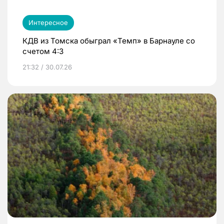
Интересное
КДВ из Томска обыграл «Темп» в Барнауле со
счетом 4:3
21:32 / 30.07.26