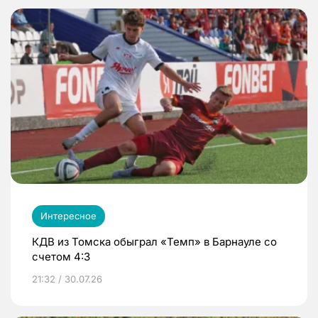
Интересное
КДВ из Томска обыграл «Темп» в Барнауле со
счетом 4:3
21:32 / 30.07.26