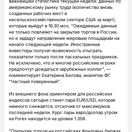
важнейшей статистики текущей недели: данных по
американскому рынку труда (количество вновь
созданных рабочих мест в
несельскохозяйственном секторе США за март),
которые выйдут в 16.30 мск. "Ожидаемые данные
не только повлияют на закрытие торгов в России,
но и зададут направление мировым площадкам на
начало следующей недели. Иностранные
инвесторы получат возможность отыграть
показатели только после пасхальных праздников.
Не исключено, что и многие российские игроки
предпочтут дождаться зарубежных коллег", —
комментирует Екатерина Белова, аналитик ФГ
"Частный поверенный".
Из внешнего фона ориентиром для российских
индексов сегодня станет пара EUR/USD, которая
немного снижается, отскочив от максимумов
последней недели. Курс пары евро/доллар утром
на Forex находится на уровне 1.356.
"Открытие торгов на российских фондовых биржах