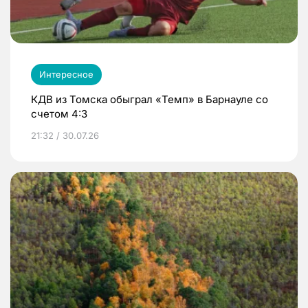
Интересное
КДВ из Томска обыграл «Темп» в Барнауле со
счетом 4:3
21:32 / 30.07.26