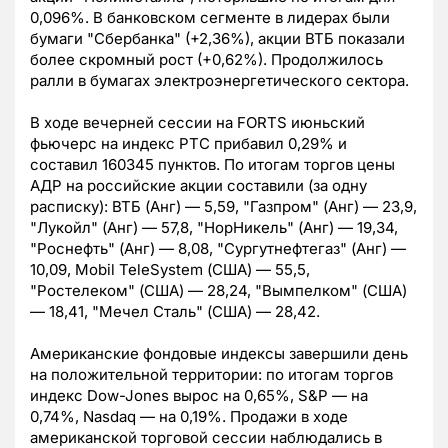
0,096%. В банковском сегменте в лидерах были
бумаги "Сбербанка" (+2,36%), акции ВТБ показали
более скромный рост (+0,62%). Продолжилось
ралли в бумагах электроэнергетического сектора.
В ходе вечерней сессии на FORTS июньский
фьючерс на индекс РТС прибавил 0,29% и
составил 160345 пунктов. По итогам торгов цены
АДР на российские акции составили (за одну
расписку): ВТБ (Анг) — 5,59, "Газпром" (Анг) — 23,9,
"Лукойл" (Анг) — 57,8, "НорНикель" (Анг) — 19,34,
"Роснефть" (Анг) — 8,08, "Сургутнефтегаз" (Анг) —
10,09, Mobil TeleSystem (США) — 55,5,
"Ростелеком" (США) — 28,24, "Вымпелком" (США)
— 18,41, "Мечел Сталь" (США) — 28,42.
Американские фондовые индексы завершили день
на положительной территории: по итогам торгов
индекс Dow-Jones вырос на 0,65%, S&P — на
0,74%, Nasdaq — на 0,19%. Продажи в ходе
американской торговой сессии наблюдались в