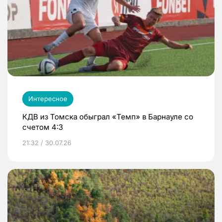
Интересное
КДВ из Томска обыграл «Темп» в Барнауле со
счетом 4:3
21:32 / 30.07.26