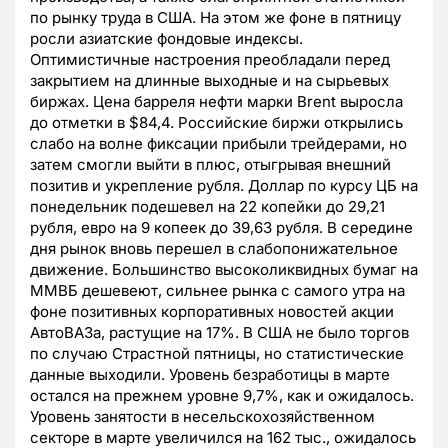
по рынку труда в США. На этом же фоне в пятницу
росли азиатские фондовые индексы.
Оптимистичные настроения преобладали перед
закрытием на длинные выходные и на сырьевых
биржах. Цена барреля нефти марки Brent выросла
до отметки в $84,4. Российские биржи открылись
слабо на волне фиксации прибыли трейдерами, но
затем смогли выйти в плюс, отыгрывая внешний
позитив и укрепление рубля. Доллар по курсу ЦБ на
понедельник подешевел на 22 копейки до 29,21
рубля, евро на 9 копеек до 39,63 рубля. В середине
дня рынок вновь перешел в слабопонижательное
движение. Большинство высоколиквидных бумаг на
ММВБ дешевеют, сильнее рынка с самого утра на
фоне позитивных корпоративных новостей акции
АвтоВАЗа, растущие на 17%. В США не было торгов
по случаю Страстной пятницы, но статистические
данные выходили. Уровень безработицы в марте
остался на прежнем уровне 9,7%, как и ожидалось.
Уровень занятости в несельскохозяйственном
секторе в марте увеличился на 162 тыс., ожидалось