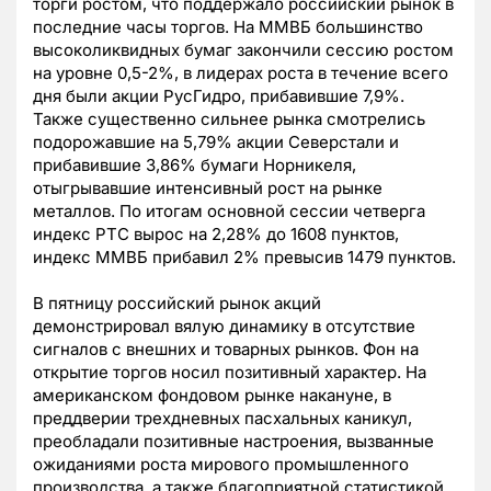
торги ростом, что поддержало российский рынок в
последние часы торгов. На ММВБ большинство
высоколиквидных бумаг закончили сессию ростом
на уровне 0,5-2%, в лидерах роста в течение всего
дня были акции РусГидро, прибавившие 7,9%.
Также существенно сильнее рынка смотрелись
подорожавшие на 5,79% акции Северстали и
прибавившие 3,86% бумаги Норникеля,
отыгрывавшие интенсивный рост на рынке
металлов. По итогам основной сессии четверга
индекс РТС вырос на 2,28% до 1608 пунктов,
индекс ММВБ прибавил 2% превысив 1479 пунктов.
В пятницу российский рынок акций
демонстрировал вялую динамику в отсутствие
сигналов с внешних и товарных рынков. Фон на
открытие торгов носил позитивный характер. На
американском фондовом рынке накануне, в
преддверии трехдневных пасхальных каникул,
преобладали позитивные настроения, вызванные
ожиданиями роста мирового промышленного
производства, а также благоприятной статистикой