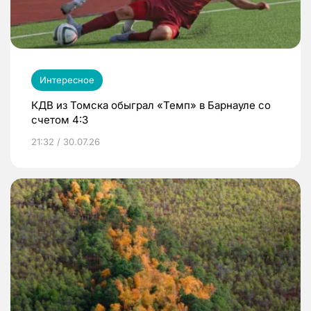
Интересное
КДВ из Томска обыграл «Темп» в Барнауле со
счетом 4:3
21:32 / 30.07.26