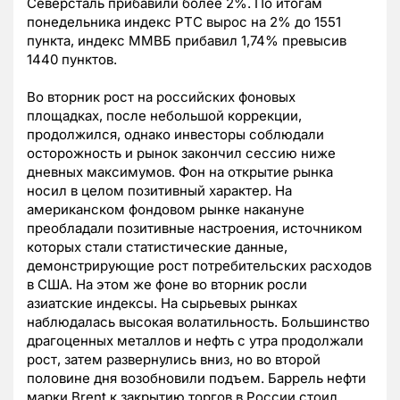
Северсталь прибавили более 2%. По итогам
понедельника индекс РТС вырос на 2% до 1551
пункта, индекс ММВБ прибавил 1,74% превысив
1440 пунктов.
Во вторник рост на российских фоновых
площадках, после небольшой коррекции,
продолжился, однако инвесторы соблюдали
осторожность и рынок закончил сессию ниже
дневных максимумов. Фон на открытие рынка
носил в целом позитивный характер. На
американском фондовом рынке накануне
преобладали позитивные настроения, источником
которых стали статистические данные,
демонстрирующие рост потребительских расходов
в США. На этом же фоне во вторник росли
азиатские индексы. На сырьевых рынках
наблюдалась высокая волатильность. Большинство
драгоценных металлов и нефть с утра продолжали
рост, затем развернулись вниз, но во второй
половине дня возобновили подъем. Баррель нефти
марки Brent к закрытию торгов в России стоил