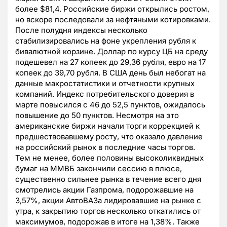
более $81,4. Российские биржи открылись ростом,
но вскоре последовали за нефтяными котировками.
После полудня индексы несколько
стабилизировались на фоне укрепления рубля к
бивалютной корзине. Доллар по курсу ЦБ на среду
подешевел на 27 копеек до 29,36 рубля, евро на 17
копеек до 39,70 рубля. В США день был небогат на
данные макростатистики и отчетности крупных
компаний. Индекс потребительского доверия в
марте повысился с 46 до 52,5 пунктов, ожидалось
повышение до 50 пунктов. Несмотря на это
американские биржи начали торги коррекцией к
предшествовавшему росту, что оказало давление
на российский рынок в последние часы торгов.
Тем не менее, более половины высоколиквидных
бумаг на ММВБ закончили сессию в плюсе,
существенно сильнее рынка в течение всего дня
смотрелись акции Газпрома, подорожавшие на
3,57%, акции АвтоВАЗа лидировавшие на рынке с
утра, к закрытию торгов несколько откатились от
максимумов, подорожав в итоге на 1,38%. Также