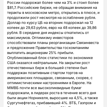
России подорожал более чем на 3% и стоил более
$81,7. Российские биржи, не обращая внимания на
теракты в московском метро, открылись в плюсе, и
продолжили рост несмотря на ослабление рубля.
Доллар по курсу ЦБ на вторник подорожал на 12
копеек до 29,63 рубля, евро на 48 копеек до 39,86
рубля. В середине дня индексы откатились от
максимумов. Оптимизму инвесторов
способствовали планы реорганизации Связинвеста
и предложение Правительства госкомпаниям
выплатить акционерам 25% прибыли.
Опубликованный блок статистики по экономике
США оказался нейтральным. На закрытии рост
отечественных бирж в большей степени был
поддержан позитивным стартом торгов на
американских площадках, связанным, скорее, с
оптимистическими настроениями в Европе. На
ММВБ почти все высоколиквидные бумаг
подорожали, в лидерах роста в течение всего дня
были акции Норникеля, выросшие на 4,5%, а также
Сургутнефтегаз, прибавивший 4%. ВТБ, Газпром и