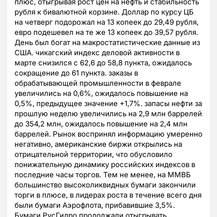
плюс, отыгрывая рост цен на нефть и стабильность
рубля к бивалютной корзине. Доллар по курсу ЦБ
на четверг подорожал на 13 копеек до 29,49 рубля,
евро подешевел на те же 13 копеек до 39,57 рубля.
День был богат на макростатистические данные из
США. чикагский индекс деловой активности в
марте снизился с 62,6 до 58,8 пункта, ожидалось
сокращение до 61 пункта. заказы в
обрабатывающей промышленности в феврале
увеличились на 0,6%, ожидалось повышение на
0,5%, предыдущее значение +1,7%. запасы нефти за
прошлую неделю увеличились на 2,9 млн баррелей
до 354,2 млн, ожидалось повышение на 2,4 млн
баррелей. Рынок воспринял информацию умеренно
негативно, американские биржи открылись на
отрицательной территории, что обусловило
понижательную динамику российских индексов в
последние часы торгов. Тем не менее, на ММВБ
большинство высоколиквидных бумаги закончили
торги в плюсе, в лидерах роста в течение всего дня
были бумаги Аэрофлота, прибавившие 3,5%.
Бумаги РусГидро продолжали отыгрывать