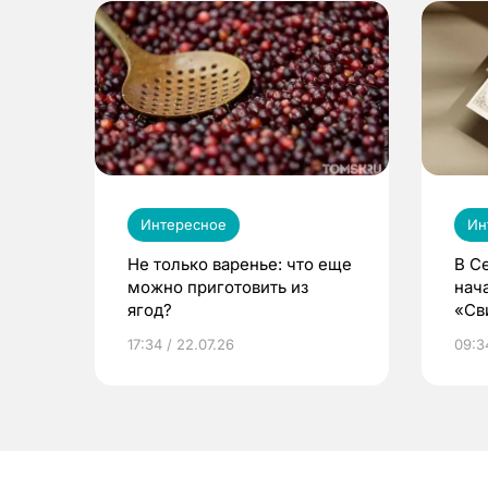
Интересное
Ин
Не только варенье: что еще
В С
можно приготовить из
нач
ягод?
«Св
жиз
17:34 / 22.07.26
09:34