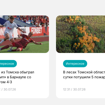
тересное
Интересное
 из Томска обыграл
В лесах Томской област
мп» в Барнауле со
сутки потушили 5 пожа
том 4:3
 / 30.07.26
12:31 / 30.07.26