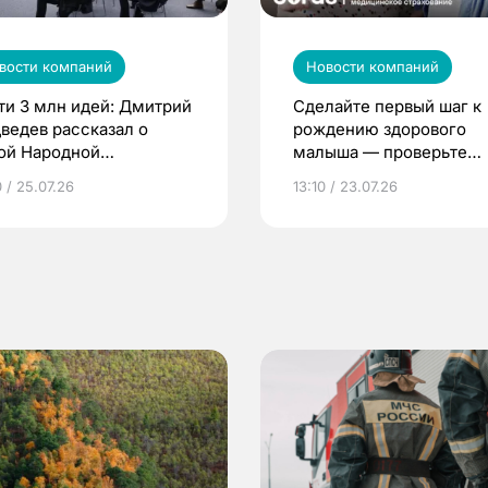
вости компаний
Новости компаний
ти 3 млн идей: Дмитрий
Сделайте первый шаг к
ведев рассказал о
рождению здорового
ой Народной
малыша — проверьте
грамме ЕР
репродуктивное здоров
 / 25.07.26
13:10 / 23.07.26
по ОМС!