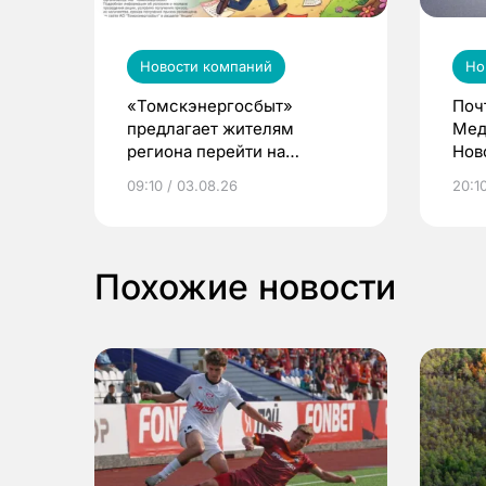
Новости компаний
Но
«Томскэнергосбыт»
Поч
предлагает жителям
Мед
региона перейти на
Нов
электронные квитанции и
про
09:10 / 03.08.26
20:10
выиграть призы
Похожие новости