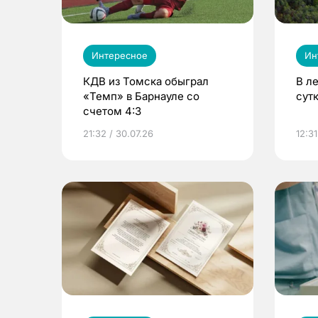
Интересное
Ин
КДВ из Томска обыграл
В л
«Темп» в Барнауле со
сут
счетом 4:3
21:32 / 30.07.26
12:31