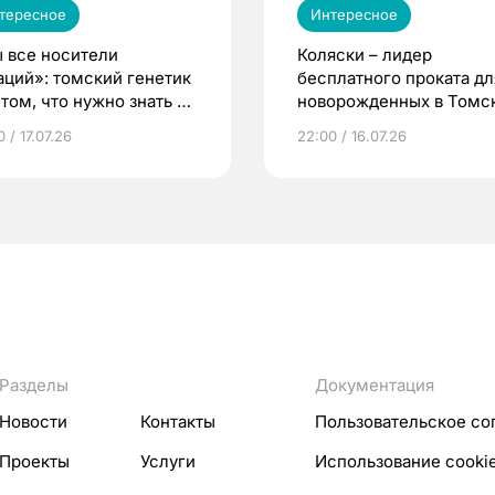
тересное
Интересное
 все носители
Коляски – лидер
аций»: томский генетик
бесплатного проката дл
том, что нужно знать до
новорожденных в Томск
еменности
Что еще берут родител
 / 17.07.26
22:00 / 16.07.26
Разделы
Документация
Новости
Контакты
Пользовательское со
Проекты
Услуги
Использование cooki