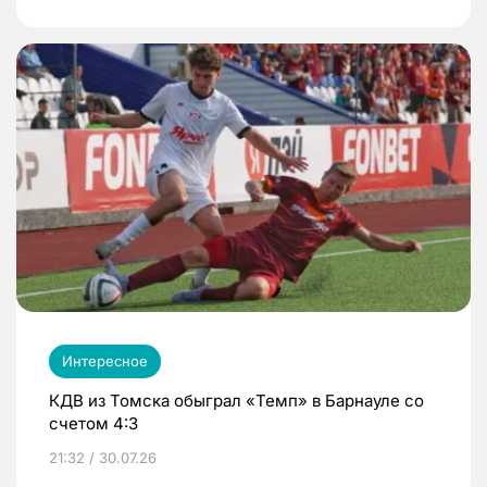
Интересное
КДВ из Томска обыграл «Темп» в Барнауле со
счетом 4:3
21:32 / 30.07.26