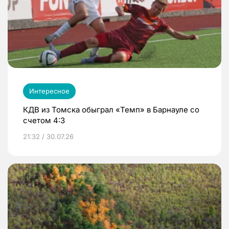
Интересное
КДВ из Томска обыграл «Темп» в Барнауле со
счетом 4:3
21:32 / 30.07.26