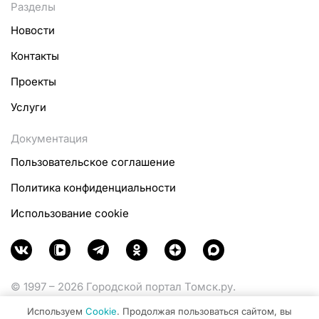
Разделы
Новости
Контакты
Проекты
Услуги
Документация
Пользовательское соглашение
Политика конфиденциальности
Использование cookie
© 1997 – 2026 Городской портал Томск.ру.
Функционирует при финансовой поддержке
Используем
Cookie
. Продолжая пользоваться сайтом, вы
Министерства цифрового развития, связи и массовых