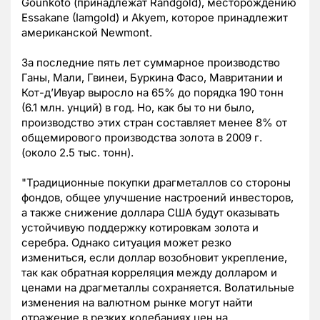
Gounkoto (принадлежат Randgold), месторождению
Essakane (Iamgold) и Akyem, которое принадлежит
американской Newmont.
За последние пять лет суммарное производство
Ганы, Мали, Гвинеи, Буркина Фасо, Мавритании и
Кот-д’Ивуар выросло на 65% до порядка 190 тонн
(6.1 млн. унций) в год. Но, как бы то ни было,
производство этих стран составляет менее 8% от
общемирового производства золота в 2009 г.
(около 2.5 тыс. тонн).
"Традиционные покупки драгметаллов со стороны
фондов, общее улучшение настроений инвесторов,
а также снижение доллара США будут оказывать
устойчивую поддержку котировкам золота и
серебра. Однако ситуация может резко
измениться, если доллар возобновит укрепление,
так как обратная корреляция между долларом и
ценами на драгметаллы сохраняется. Волатильные
изменения на валютном рынке могут найти
отражение в резких колебаниях цен на