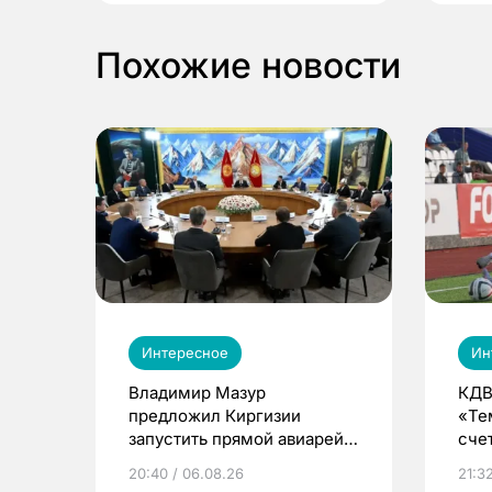
Похожие новости
Интересное
Ин
Владимир Мазур
КДВ
предложил Киргизии
«Те
запустить прямой авиарейс
сче
из Томска
20:40 / 06.08.26
21:32