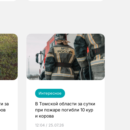
Интересное
и за
В Томской области за сутки
ров
при пожаре погибли 10 кур
и корова
12:04 / 25.07.26