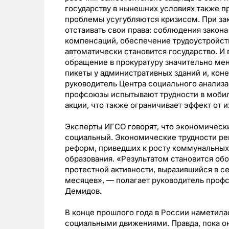
государству в нынешних условиях также п
проблемы усугубляются кризисом. При за
отстаивать свои права: соблюдения закон
компенсаций, обеспечение трудоустройств
автоматически становится государство. И 
обращение в прокуратуру значительно мен
пикеты у административных зданий и, коне
руководитель Центра социального анализ
профсоюзы испытывают трудности в мобил
акции, что также ограничивает эффект от и
Эксперты ИГСО говорят, что экономическ
социальный. Экономические трудности р
реформ, приведших к росту коммунальных
образования. «Результатом становится об
протестной активности, выразившийся в с
месяцев», — полагает руководитель проф
Демидов.
В конце прошлого года в России наметил
социальными движениями. Правда, пока она