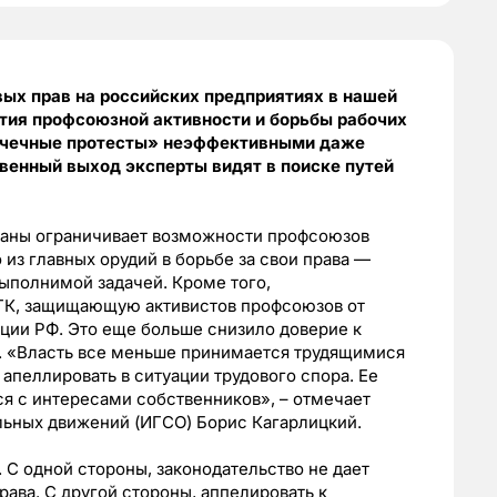
вых прав на российских предприятиях в нашей
ития профсоюзной активности и борьбы рабочих
точечные протесты» неэффективными даже
венный выход эксперты видят в поиске путей
раны ограничивает возможности профсоюзов
 из главных орудий в борьбе за свои права —
выполнимой задачей. Кроме того,
 ТК, защищающую активистов профсоюзов от
ции РФ. Это еще больше снизило доверие к
х. «Власть все меньше принимается трудящимися
 апеллировать в ситуации трудового спора. Ее
я с интересами собственников», – отмечает
альных движений (ИГСО) Борис Кагарлицкий.
С одной стороны, законодательство не дает
ава. С другой стороны, аппелировать к