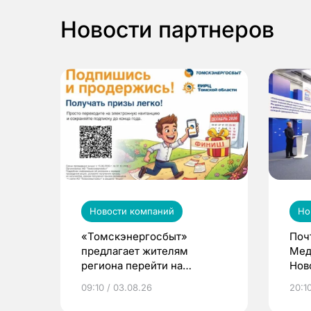
Новости партнеров
Новости компаний
Но
«Томскэнергосбыт»
Поч
предлагает жителям
Мед
региона перейти на
Нов
электронные квитанции и
про
09:10 / 03.08.26
20:10
выиграть призы