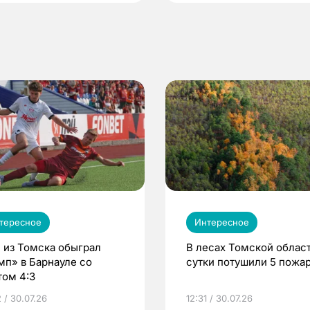
тересное
Интересное
 из Томска обыграл
В лесах Томской област
мп» в Барнауле со
сутки потушили 5 пожа
том 4:3
 / 30.07.26
12:31 / 30.07.26