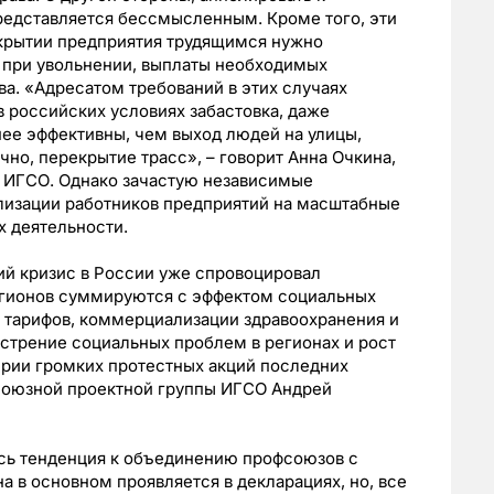
редставляется бессмысленным. Кроме того, эти
крытии предприятия трудящимся нужно
а при увольнении, выплаты необходимых
а. «Адресатом требований в этих случаях
в российских условиях забастовка, даже
ее эффективны, чем выход людей на улицы,
чно, перекрытие трасс», – говорит Анна Очкина,
а ИГСО. Однако зачастую независимые
изации работников предприятий на масштабные
х деятельности.
ий кризис в России уже спровоцировал
егионов суммируются с эффектом социальных
 тарифов, коммерциализации здравоохранения и
острение социальных проблем в регионах и рост
ерии громких протестных акций последних
союзной проектной группы ИГСО Андрей
ась тенденция к объединению профсоюзов с
 в основном проявляется в декларациях, но, все