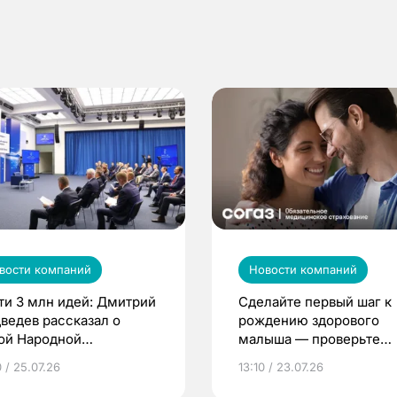
вости компаний
Новости компаний
ти 3 млн идей: Дмитрий
Сделайте первый шаг к
ведев рассказал о
рождению здорового
ой Народной
малыша — проверьте
грамме ЕР
репродуктивное здоров
 / 25.07.26
13:10 / 23.07.26
по ОМС!